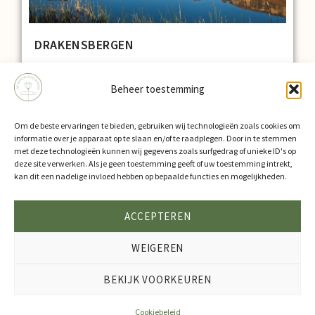
DRAKENSBERGEN
LEES VERDER
Beheer toestemming
Om de beste ervaringen te bieden, gebruiken wij technologieën zoals cookies om
informatie over je apparaat op te slaan en/of te raadplegen. Door in te stemmen
met deze technologieën kunnen wij gegevens zoals surfgedrag of unieke ID's op
OVER ONS
SHOP
CONTACT
deze site verwerken. Als je geen toestemming geeft of uw toestemming intrekt,
kan dit een nadelige invloed hebben op bepaalde functies en mogelijkheden.
COOKIEBELEID (EU)
ACCEPTEREN
ALGEMENE VOORWAARDEN
WEIGEREN
BEKIJK VOORKEUREN
ONDERDEEL VAN BEYOND TRAVEL
© 2024 OP REIS IN ZUID-AFRIKA.
BUILT BY BRAND IT UP
Cookiebeleid