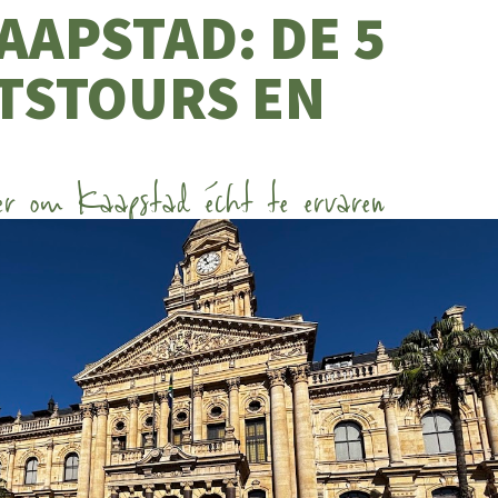
KAAPSTAD: DE 5
ETSTOURS EN
er om Kaapstad écht te ervaren