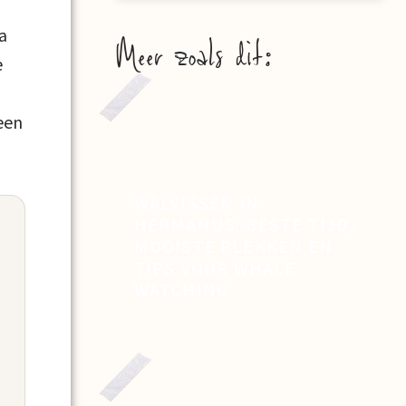
a
Meer zoals dit:
e
een
WALVISSEN IN
HERMANUS: BESTE TIJD,
MOOISTE PLEKKEN EN
TIPS VOOR WHALE
WATCHING