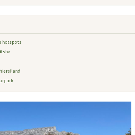
e hotspots
itsha
hiereiland
uurpark